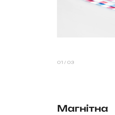
1
/
3
Магнітна