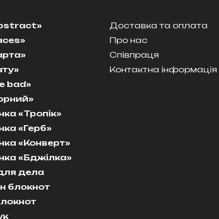
bstract»
Доставка та оплата
aces»
Про нас
арта»
Співпраця
ату»
Контактна інформація
e bad»
орний»
ка «Тропік»
ка «Герб»
ка «Конверт»
нка «Бджілка»
для дела
н блокнот
блокнот
ук