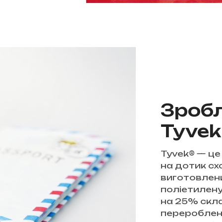
Зробл
Tyvek
Tyvek® — це
на дотик сх
виготовлени
поліетилену 
на 25% скла
перероблено