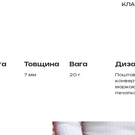
КЛА
та
Товщина
Вага
Диза
7 мм
20 г
Пошто
конверт
маркою
печатк