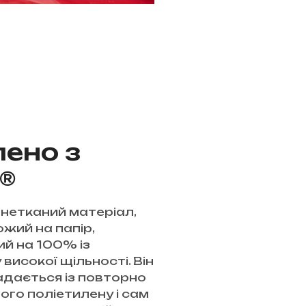
ено з
®
 нетканий матеріал,
ожий на папір,
й на 100% із
високої щільності. Він
дається із повторно
го поліетилену і сам