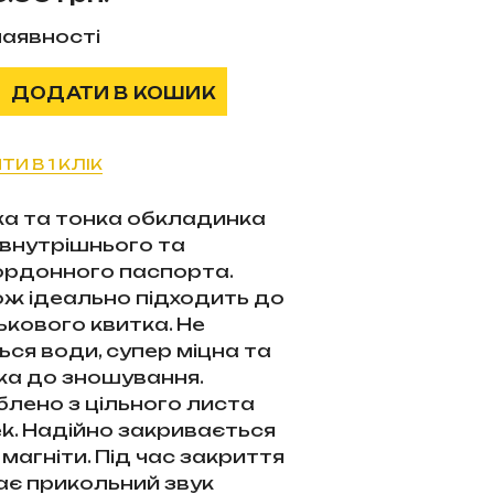
наявності
ДОДАТИ В КОШИК
ТИ В 1 КЛІК
ка та тонка обкладинка
 внутрішнього та
ордонного паспорта.
ож ідеально підходить до
ькового квитка. Не
ься води, супер міцна та
ка до зношування.
лено з цільного листа
k. Надійно закривається
 магніти. Під час закриття
ає прикольний звук