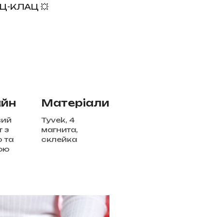
Ц-КЛАЦ 💥
йн
Матеріали
вий
Tyvek, 4
 з
магнита,
 та
склейка
ою