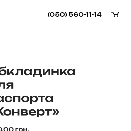
(050) 560-11-14
бкладинка
ля
аспорта
Конверт»
0.00
грн.