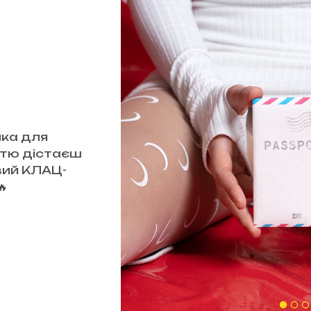
ка для
стю дістаєш
овий КЛАЦ-
🔥