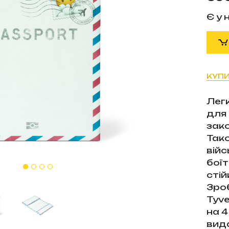
Є у 
КУПИ
Лег
для
зак
Так
війс
боїт
стій
Зроб
Tyve
на 4
вид