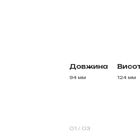
Довжина
Висо
94 мм
124 мм
1
/
3