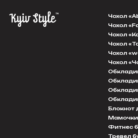
Чохол «A
Чохол «F
Чохол «К
Чохол «Т
Чохол «w
Чохол «Ч
Обкладин
Обкладин
Обкладин
Обклади
Блокнот 
Мамочки
Фитнес 
Тревел б