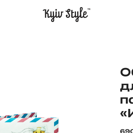
О
д
п
«
69