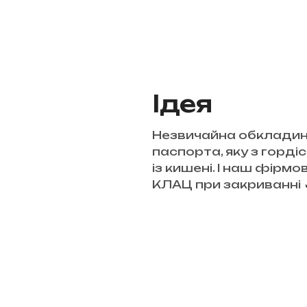
Ідея
Незвичайна обкладин
паспорта, яку з горді
із кишені. І наш фірм
КЛАЦ при закриванні 