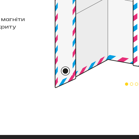
 магніти
криту