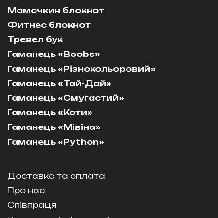
Мамочкин блокнот
Фитнес блокнот
Тревел бук
Гаманець «Boobs»
Гаманець «Різнокольоровий»
Гаманець «Тай-Дай»
Гаманець «Смугастий»
Гаманець «Коти»
Гаманець «Мівіна»
Гаманець «Python»
Доставка та оплата
Про нас
Співпраця