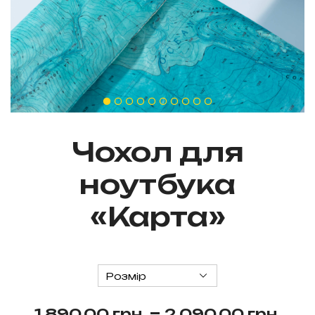
Чохол для
ноутбука
«Карта»
Pri
–
1,890.00
грн.
2,090.00
грн.