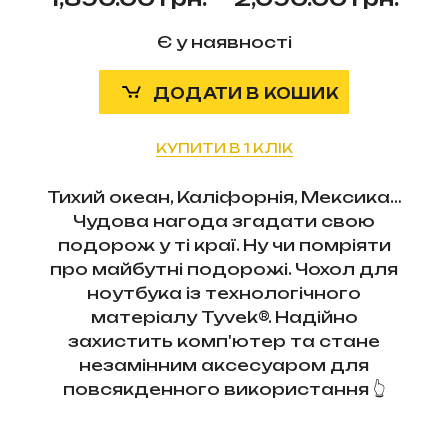
ran
1,8
Є у наявності
грн
th
ДОДАТИ В КОШИК
2,
грн
КУПИТИ В 1 КЛІК
Тихий океан, Каліфорнія, Мексика…
Чудова нагода згадати свою
подорож у ті краї. Ну чи помріяти
про майбутні подорожі. Чохол для
ноутбука із технологічного
матеріалу Tyvek®. Надійно
захистить комп'ютер та стане
незамінним аксесуаром для
повсякденного використання 👆