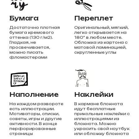
Бумага
Переплет
Достаточно плотная
Оригинальный, мягкий,
бумага кремового
легко открывается на
оттенка (130 г/м2).
180° в любом месте.
Гладкая, не
Обложка из картона с
просвечивается,
матовой ламинацией,
можно писать
скругленные углы
фломастерами
Наполнение
Наклейки
На каждом развороте
В кармане блокнота
есть иллюстрации.
идут бесплатные
Мотиваторы, списки,
прикольные наклейки с
советы, игры и другие
иллюстрациями из
активности. В конце
блокнота. Можно
перфорированные
украсить свой ноутбук
страницы
или обложку блокнота